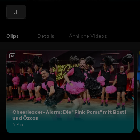
Clips
Details
Ähnliche Videos
12
Cheerleader-Alarm: Die "Pink Poms" mit Basti
und Özcan
4 Min.