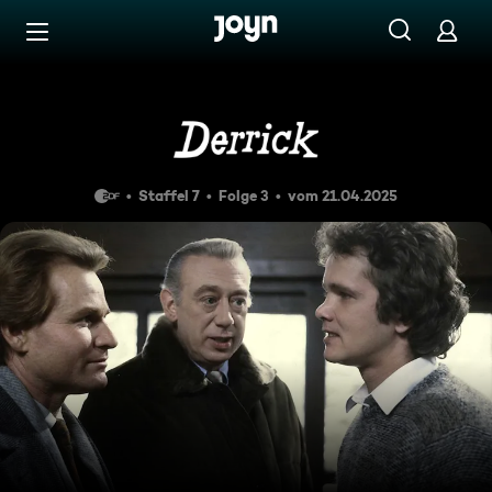
Zum Inhalt springen
Barrierefrei
Die Fahrt nach Lindau
Staffel 7
Folge 3
vom 21.04.2025