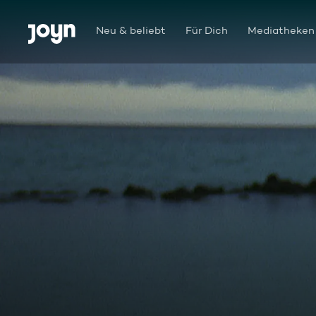
Zum Inhalt springen
Barrierefrei
Neu & beliebt
Für Dich
Mediatheken