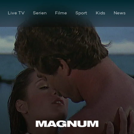
Live TV
Serien
Filme
Sport
Kids
News
Bombengrüße aus Ulster