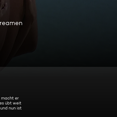
treamen
 macht er
es übt weit
und nun ist