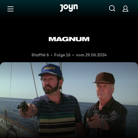
Zum Inhalt springen
Barrierefrei
Überfall auf hoher See
Staffel 6
Folge 16
vom 29.06.2024