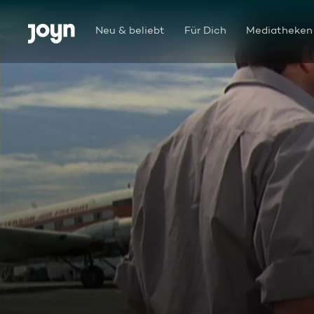
Zum Inhalt springen
Barrierefrei
Neu & beliebt
Für Dich
Mediatheken