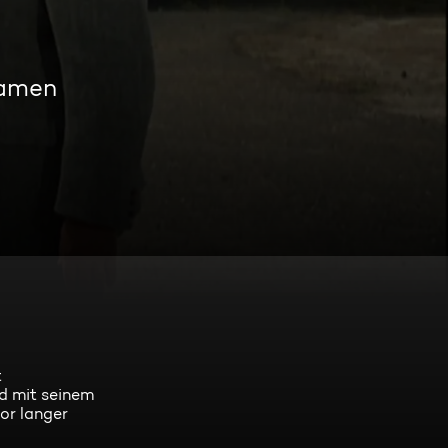
eamen
t
d mit seinem
or langer