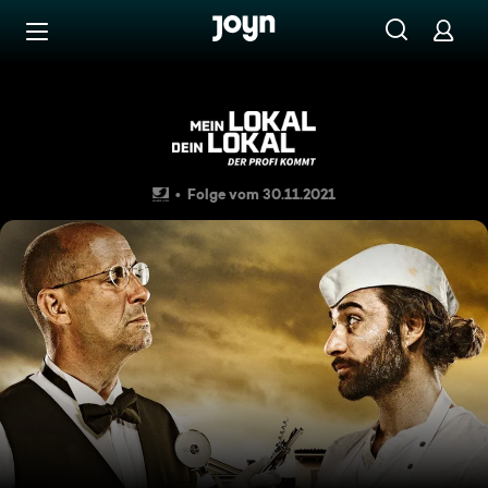
Zum Inhalt springen
Barrierefrei
"Landgasthof Zeidlmaier", R
Folge vom 30.11.2021