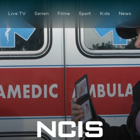
Live TV
Serien
Filme
Sport
Kids
News
Schatten der Angst