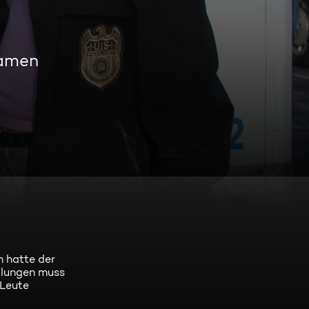
eamen
n hatte der
ttlungen muss
 Leute