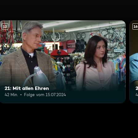
12
16
21: Mit allen Ehren
2
42 Min.
Folge vom 15.07.2024
4