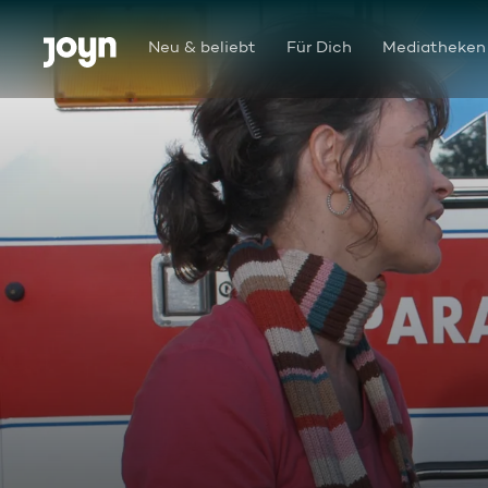
Zum Inhalt springen
Barrierefrei
Neu & beliebt
Für Dich
Mediatheken