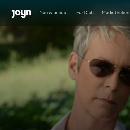
Zum Inhalt springen
Barrierefrei
Neu & beliebt
Für Dich
Mediatheken