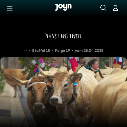
Zum Inhalt springen
Barrierefrei
Aubrac - Kühe, Käse, Kerle!
Staffel 15
Folge 19
vom 25.04.2025