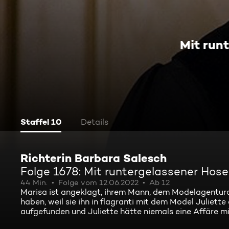
Mit run
Staffel 10
Details
Richterin Barbara Salesch
Folge 1678: Mit runtergelassener Hose
44 Min.
Folge vom 12.06.2022
Ab 12
Marisa ist angeklagt, ihrem Mann, dem Modelagenturc
haben, weil sie ihn in flagranti mit dem Model Juliette
aufgefunden und Juliette hätte niemals eine Affäre mi