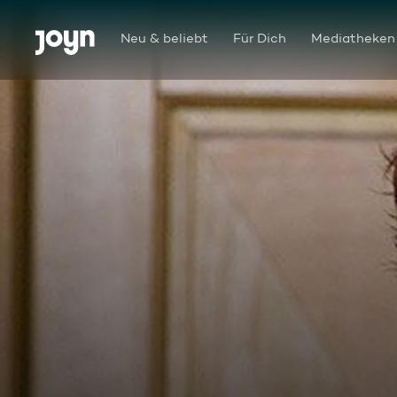
Zum Inhalt springen
Barrierefrei
Neu & beliebt
Für Dich
Mediatheken