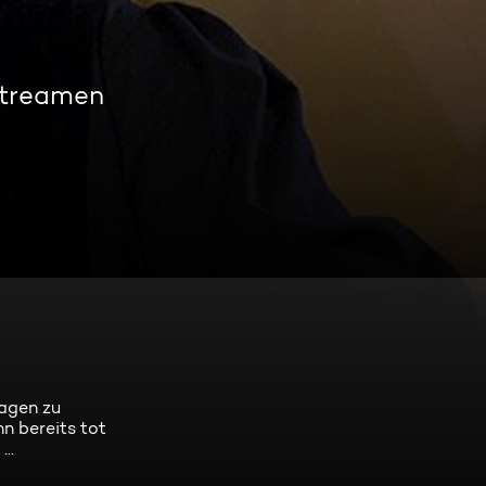
streamen
agen zu
hn bereits tot
..