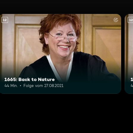
12
12
1665: Back to Nature
44 Min.
Folge vom 27.08.2021
4