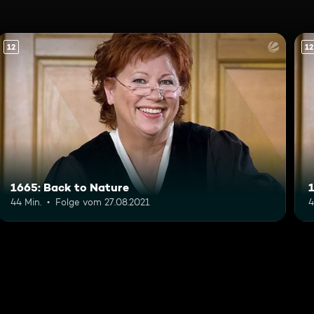
12
12
1665: Back to Nature
44 Min.
Folge vom 27.08.2021
4