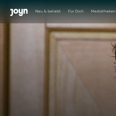
Zum Inhalt springen
Barrierefrei
Neu & beliebt
Für Dich
Mediatheken