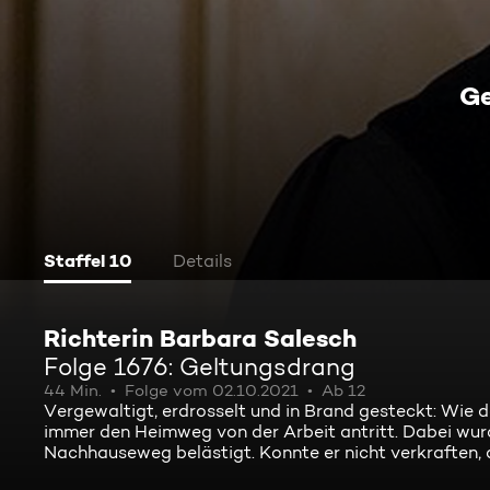
Ge
Staffel 10
Details
Richterin Barbara Salesch
Folge 1676: Geltungsdrang
44 Min.
Folge vom 02.10.2021
Ab 12
Vergewaltigt, erdrosselt und in Brand gesteckt: Wie de
immer den Heimweg von der Arbeit antritt. Dabei wurd
Nachhauseweg belästigt. Konnte er nicht verkraften, 