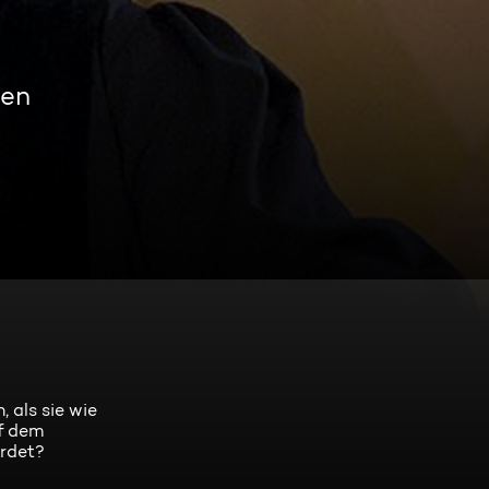
men
 als sie wie
uf dem
ordet?