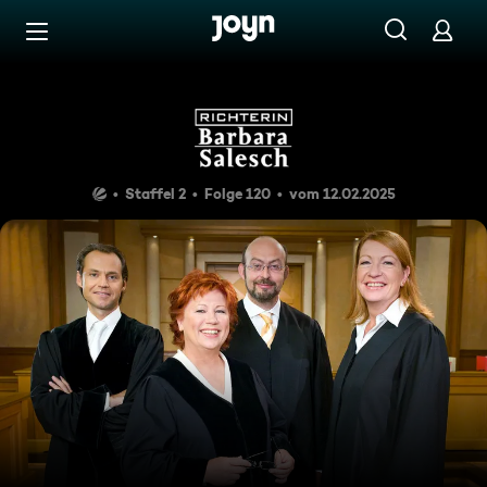
Zum Inhalt springen
Barrierefrei
Der Traummann aus dem Inte
Staffel 2
Folge 120
vom 12.02.2025