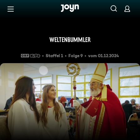
Zum Inhalt springen
Barrierefrei
Weltenbummler: Der heilige N
Staffel 1
Folge 9
vom 01.12.2024