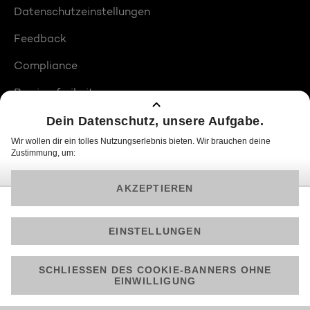
Datenschutzeinstellungen
Feedback
Compliance
Barrierefreiheit
Produktplatzierungen
© 2026 ProSiebenSat.1 PULS 4 GmbH
Am besten läuft Joyn in der App!