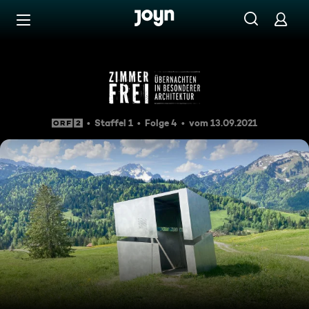
Zum Inhalt springen
Barrierefrei
Zimmer frei - Übernachten in
Staffel 1
Folge 4
vom 13.09.2021