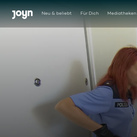
Zum Inhalt springen
Barrierefrei
Neu & beliebt
Für Dich
Mediatheken