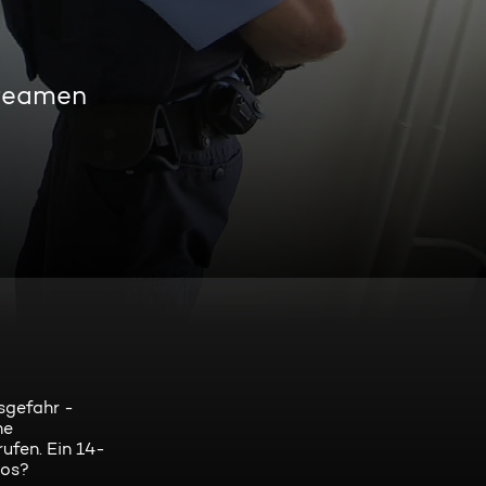
treamen
sgefahr -
he
rufen. Ein 14-
los?