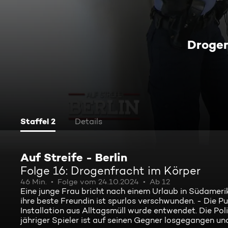
Drogen
Staffel 2
Details
Auf Streife - Berlin
Folge 16: Drogenfracht im Körper
46 Min.
Folge vom 24.10.2024
Ab 12
Eine junge Frau bricht nach einem Urlaub in Südame
ihre beste Freundin ist spurlos verschwunden. - Die Pu
Installation aus Alltagsmüll wurde entwendet. Die Poliz
jähriger Spieler ist auf seinen Gegner losgegangen un