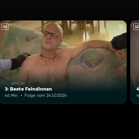
12
12
3: Beste Feindinnen
4
46 Min.
Folge vom 24.10.2024
4