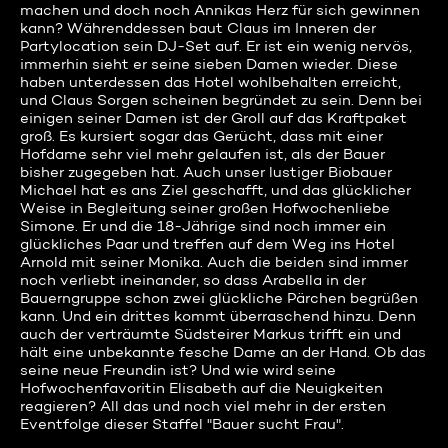
machen und doch noch Annikas Herz für sich gewinnen
kann? Währenddessen baut Claus im Inneren der
Partylocation sein DJ-Set auf. Er ist ein wenig nervös,
immerhin sieht er seine sieben Damen wieder. Diese
haben unterdessen das Hotel wohlbehalten erreicht,
und Claus Sorgen scheinen begründet zu sein. Denn bei
einigen seiner Damen ist der Groll auf das Kraftpaket
groß. Es kursiert sogar das Gerücht, dass mit einer
Hofdame sehr viel mehr gelaufen ist, als der Bauer
bisher zugegeben hat. Auch unser lustiger Biobauer
Michael hat es ans Ziel geschafft, und das glücklicher
Weise in Begleitung seiner großen Hofwochenliebe
Simone. Er und die 18-Jährige sind noch immer ein
glückliches Paar und treffen auf dem Weg ins Hotel
Arnold mit seiner Monika. Auch die beiden sind immer
noch verliebt ineinander, so dass Arabella in der
Bauerngruppe schon zwei glückliche Pärchen begrüßen
kann. Und ein drittes kommt überraschend hinzu. Denn
auch der verträumte Südsteirer Markus trifft ein und
hält eine unbekannte fesche Dame an der Hand. Ob das
seine neue Freundin ist? Und wie wird seine
Hofwochenfavoritin Elisabeth auf die Neuigkeiten
reagieren? All das und noch viel mehr in der ersten
Eventfolge dieser Staffel "Bauer sucht Frau".