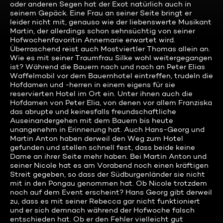
oder anderen Segen hat der Exot natürlich auch in
seinem Gepäck. Eine Frau an seiner Seite bringt er
leider nicht mit, genauso wie der liebenswerte Musikant
Martin, der allerdings schon sehnsüchtig von seiner
Hofwochenfavoritin Annemarie erwartet wird.
Überraschend reist auch Mostviertler Thomas allein an.
Wie es mit seiner Traumfrau Silke wohl weitergegangen
ist? Während die Bauern nach und nach an Peter Elias
Waffelmobil vor dem Bauernhotel eintreffen, trudeln die
Hofdamen und -herren in einem eigens für sie
reservierten Hotel im Ort ein. Unter ihnen auch die
Hofdamen von Peter Elia, von denen vor allem Franziska
das abrupte und keinesfalls freundschaftliche
Auseinandergehen mit dem Bauern bis heute
unangenehm in Erinnerung hat. Auch Hans-Georg und
Martin Anton haben derweil den Weg zum Hotel
gefunden und stellen schnell fest, dass beide keine
Dame an ihrer Seite mehr haben. Bei Martin Anton und
seiner Nicole hat es am Vorabend noch einen kräftigen
Streit gegeben, so dass der Südburgenländer sie nicht
mit in den Pongau genommen hat. Ob Nicole trotzdem
noch auf dem Event erscheint? Hans Georg gibt derweil
zu, dass es mit seiner Rebecca gar nicht funktioniert
und er sich demnach während der Hofwoche falsch
entschieden hat. Ob er den Fehler vielleicht gut