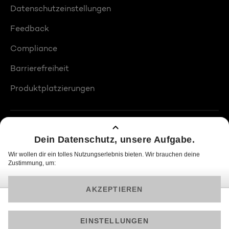
Datenschutzeinstellungen
Feedback
Compliance
Barrierefreiheit
Produktplatzierungen
© 2026 ProSiebenSat.1 PULS 4 GmbH
Am besten läuft Joyn in der App!