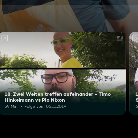
0
0
18: Zwei Welten treffen aufeinander - Timo
Hinkelmann vs Pia Nixon
59 Min.
Folge vom 06.11.2019
6