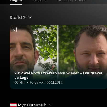
Staffel 2
0
20: Zwei Profis treffen sich wieder - Baudrexel
vs Lege
60 Min.
Folge vom 06.11.2019
Joyn Österreich