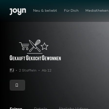
Zum Inhalt springen
Barrierefrei
Neu & beliebt
Für Dich
Mediatheken
Gekauft, gekocht, gewonnen
2 Staffeln
Ab 12
Folgen
Details
Ähnliche Videos