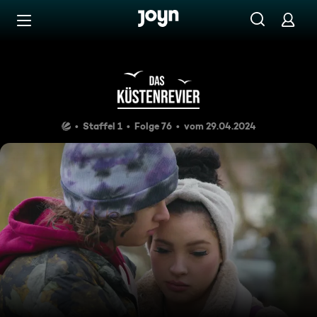
Zum Inhalt springen
Barrierefrei
Bettys großer Traum
Staffel 1
Folge 76
vom 29.04.2024