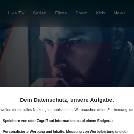
Live TV
Serien
Filme
Sport
Kids
News
os