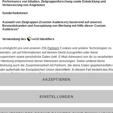
0
6: PULS 24 Bürgerforum vom 29.03.2021
50 Min.
Folge vom 29.03.2021