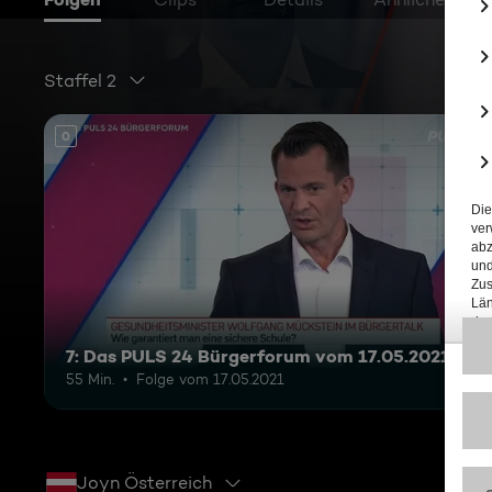
Staffel 2
0
7: Das PULS 24 Bürgerforum vom 17.05.2021
55 Min.
Folge vom 17.05.2021
Joyn Österreich