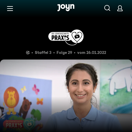
Zum Inhalt springen
Barrierefrei
Schicksals-Herz-Schlag
Staffel 3
Folge 29
vom 26.01.2022