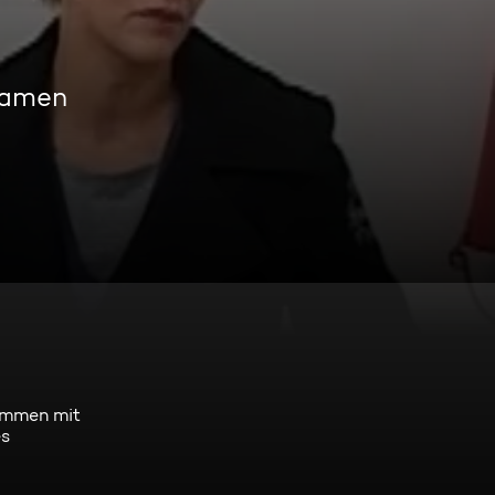
eamen
sammen mit
es