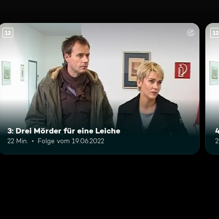
12
12
3: Drei Mörder für eine Leiche
22 Min.
Folge vom 19.06.2022
2