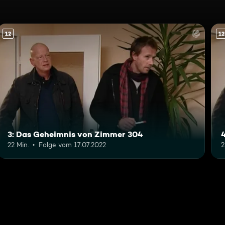
12
12
3: Das Geheimnis von Zimmer 304
4
22 Min.
Folge vom 17.07.2022
2