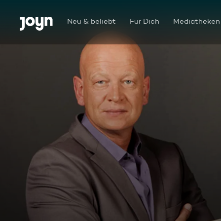
Zum Inhalt springen
Barrierefrei
Neu & beliebt
Für Dich
Mediatheken