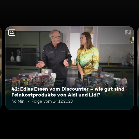
12
42: Edles Essen vom Discounter – wie gut sind
Feinkostprodukte von Aldi und Lidl?
46 Min.
Folge vom 14.12.2023