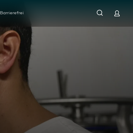
Barrierefrei
-Bier: Die verrücktesten Getränke im Test