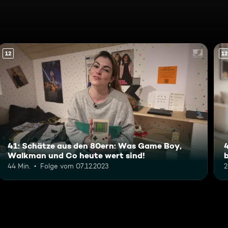
12
12
41: Schätze aus den 80ern: Was Game Boy,
Walkman und Co heute wert sind!
44 Min.
Folge vom 07.12.2023
2