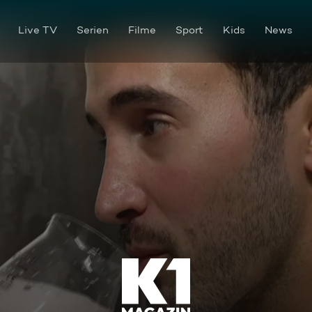
Live TV
Serien
Filme
Sport
Kids
News
Von Algenlimonade bis Gurken