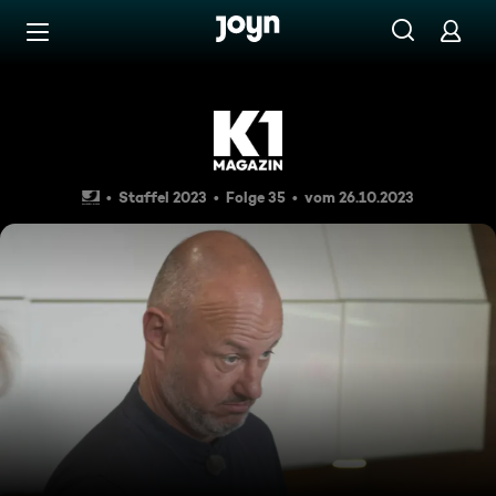
Zum Inhalt springen
Barrierefrei
Glückauf Grill, Brutzelbude 
Staffel 2023
Folge 35
vom 26.10.2023