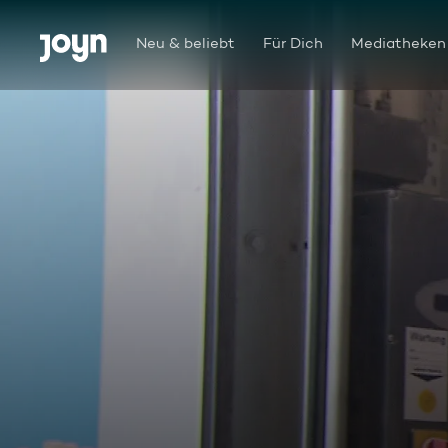
Zum Inhalt springen
Barrierefrei
Neu & beliebt
Für Dich
Mediatheken