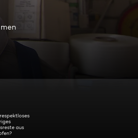
eamen
 respektloses
riges
nsreste aus
pfen?