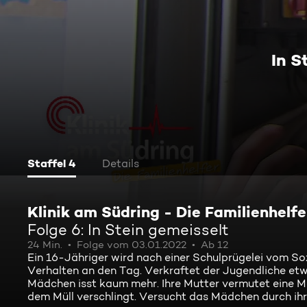
In S
Staffel 4
Details
Klinik am Südring - Die Familienhelfe
Folge 6: In Stein gemeisselt
24 Min.
Folge vom 03.01.2022
Ab 12
Ein 16-Jähriger wird nach einer Schulprügelei vom Soz
Verhalten an den Tag. Verkraftet der Jugendliche etw
Mädchen isst kaum mehr. Ihre Mutter vermutet eine Mag
dem Müll verschlingt. Versucht das Mädchen durch i