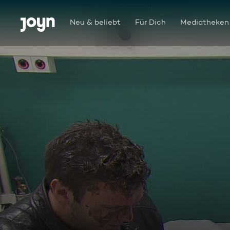
Zum Inhalt springen
Barrierefrei
Neu & beliebt
Für Dich
Mediatheken