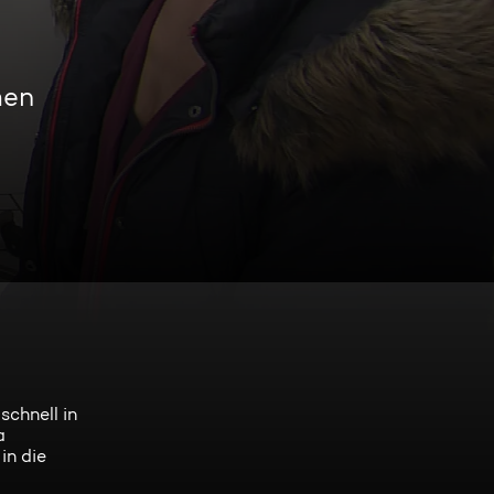
men
schnell in
a
in die