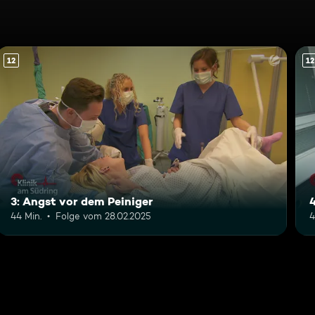
12
12
3: Angst vor dem Peiniger
44 Min.
Folge vom 28.02.2025
4