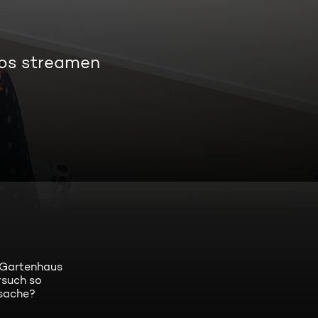
los streamen
m Gartenhaus
rsuch so
rsache?