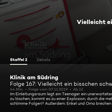
Vielleicht 
Staffel 2
Details
Klinik am Südring
Folge 167: Vielleicht ein bisschen sc
44 Min.
Folge vom 07.11.2019
Ab 12
Im Einleitungsraum legt ein Teenager ein unerwartet
zu löschen, kommt es zu einer Explosion, durch die 
schlimme Folgen? Außerdem: Enkel und Oma brechen 