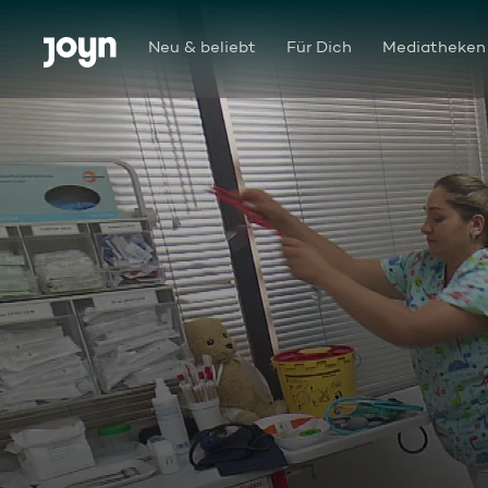
Zum Inhalt springen
Barrierefrei
Neu & beliebt
Für Dich
Mediatheken