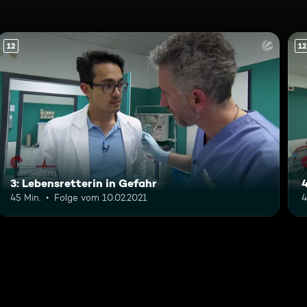
12
12
3: Lebensretterin in Gefahr
45 Min.
Folge vom 10.02.2021
4