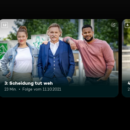
12
6
3: Scheidung tut weh
4
23 Min.
Folge vom 11.10.2021
2