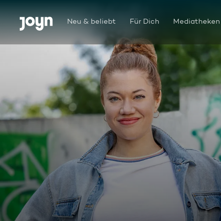
Zum Inhalt springen
Barrierefrei
Neu & beliebt
Für Dich
Mediatheken