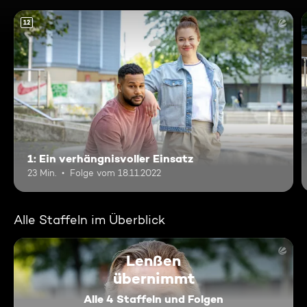
12
1: Ein verhängnisvoller Einsatz
23 Min.
Folge vom 18.11.2022
Alle Staffeln im Überblick
Lenßen
übernimmt
Alle 4 Staffeln und Folgen