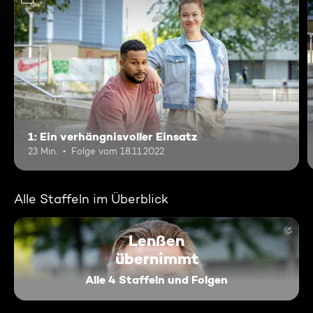
1: Ein verhängnisvoller Einsatz
23 Min.
Folge vom 18.11.2022
Alle Staffeln im Überblick
Lenßen
übernimmt
Alle 4 Staffeln und Folgen