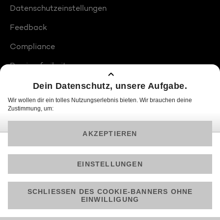
Datenschutzeinstellungen
Feedback
Compliance
Barrierefreiheit
Produktplatzierungen
© 2026 ProSiebenSat.1 PULS 4 GmbH
Am besten läuft Joyn in der App!