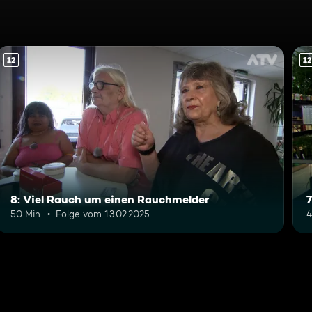
12
12
8: Viel Rauch um einen Rauchmelder
50 Min.
Folge vom 13.02.2025
4