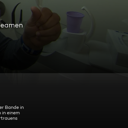
treamen
der Bande in
 in einem
rtrauens