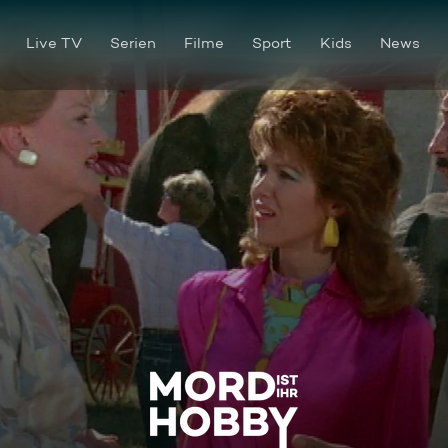
Live TV
Serien
Filme
Sport
Kids
News
Ein neues Leben (2)