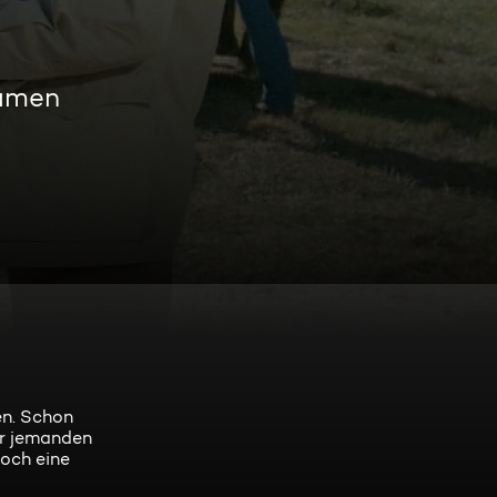
eamen
en. Schon
ur jemanden
noch eine