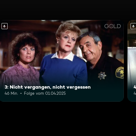
6
6
3: Nicht vergangen, nicht vergessen
46 Min.
Folge vom 01.04.2025
4