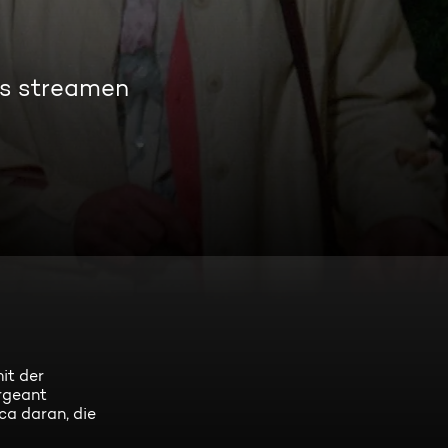
os streamen
it der
ergeant
ca daran, die