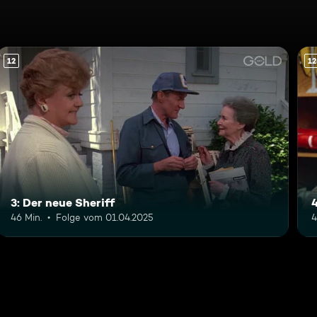
12
12
3: Der neue Sheriff
4
46 Min.
Folge vom 01.04.2025
4