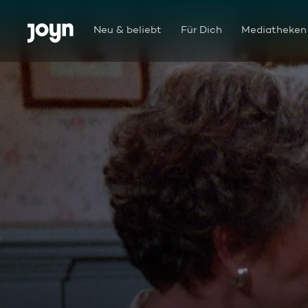
Zum Inhalt springen
Barrierefrei
Neu & beliebt
Für Dich
Mediatheken