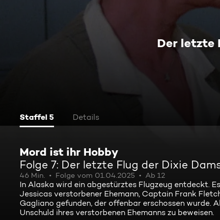
Der letzte
Staffel 5
Details
Mord ist ihr Hobby
Folge 7: Der letzte Flug der Dixie Dam
46 Min.
Folge vom 01.04.2025
Ab 12
In Alaska wird ein abgestürztes Flugzeug entdeckt. Es 
Jessicas verstorbener Ehemann, Captain Frank Fletche
Gagliano gefunden, der offenbar erschossen wurde. Als
Unschuld ihres verstorbenen Ehemanns zu beweisen.