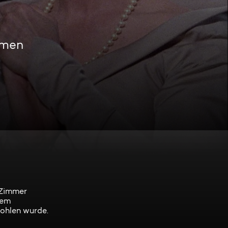
amen
 Zimmer
nem
ohlen wurde.