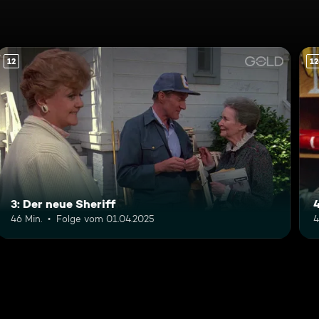
12
12
3: Der neue Sheriff
4
46 Min.
Folge vom 01.04.2025
4