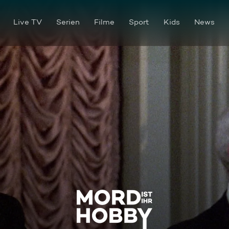
Live TV
Serien
Filme
Sport
Kids
News
Die blutrote Nelke