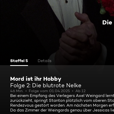
Die
Staffel 5
Details
Mord ist ihr Hobby
Folge 2: Die blutrote Nelke
46 Min.
Folge vom 01.04.2025
Ab 12
Bei einem Empfang des Verlegers Axel Weingard lernt 
zurückzieht, springt Stanton plötzlich vom oberen St
Rendezvous gestört worden. Am nächsten Morgen erfä
Da das Zimmer der Weingards genau über Jessicas liegt