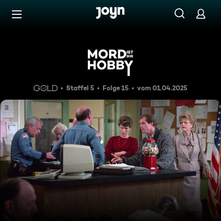
Zum Inhalt springen
Barrierefrei
Rhonda, eine Studentin?
Staffel 5
Folge 15
vom 01.04.2025