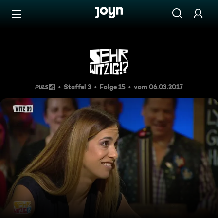
Zum Inhalt springen
Barrierefrei
Sehr witzig!? Der Witze-Sta
Staffel 3
Folge 15
vom 06.03.2017