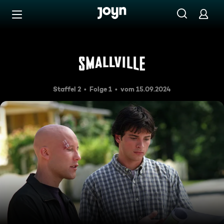
Zum Inhalt springen
Barrierefrei
Seh' die Welt in Trümmern liege
Staffel 2
Folge 1
vom 15.09.2024