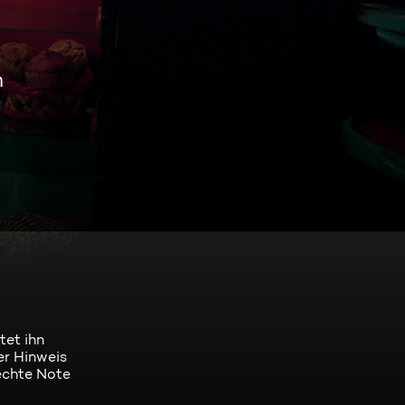
n
tet ihn
er Hinweis
lechte Note