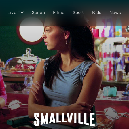
Live TV
Serien
Filme
Sport
Kids
News
Eigenkopie