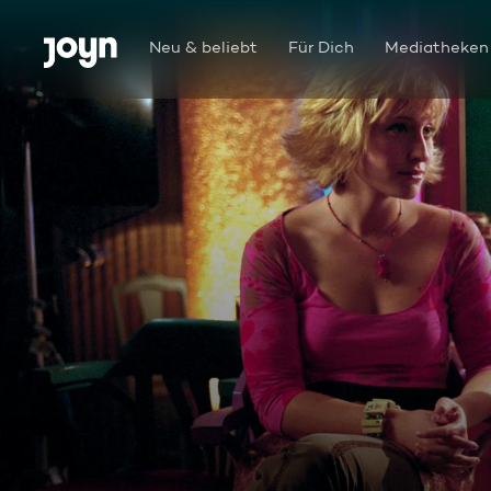
Zum Inhalt springen
Barrierefrei
Neu & beliebt
Für Dich
Mediatheken