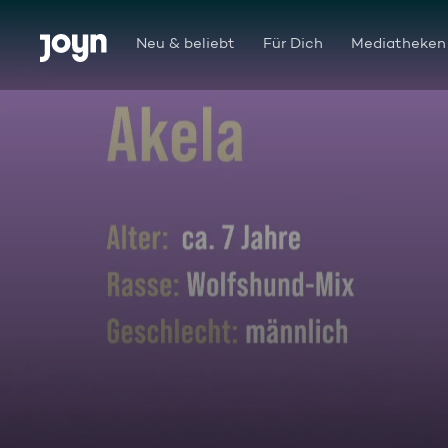
Zum Inhalt springen
Barrierefrei
Neu & beliebt
Für Dich
Mediatheken