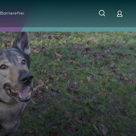
Barrierefrei
hischer Wolfshund-Mix Akela