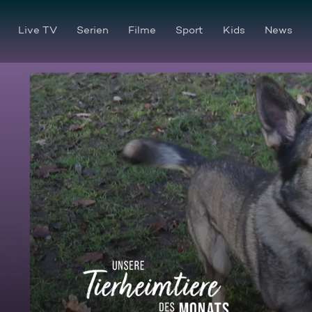
Live TV
Serien
Filme
Sport
Kids
News
Freundlich und ruhig: tschec