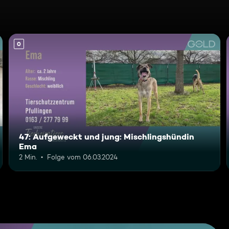
0
47: Aufgeweckt und jung: Mischlingshündin
Ema
2 Min.
Folge vom 06.03.2024