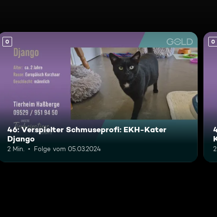
0
0
46: Verspielter Schmuseprofi: EKH-Kater
Django
2 Min.
Folge vom 05.03.2024
2