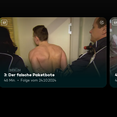
12
12
3: Der falsche Paketbote
46 Min.
Folge vom 24.10.2024
4