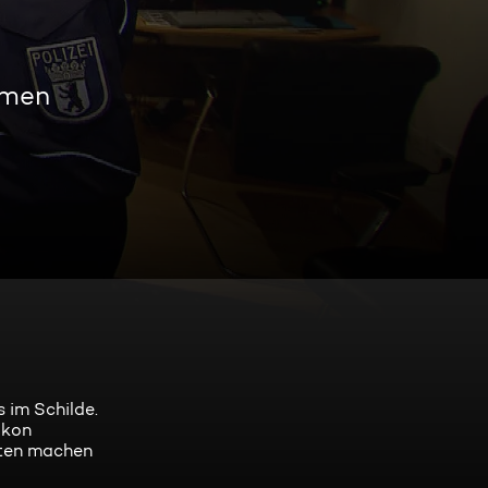
amen
 im Schilde.
lkon
isten machen