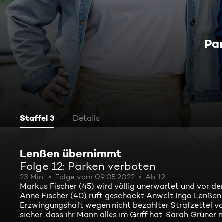
Pa
Staffel 3
Details
Lenßen übernimmt
Folge 12: Parken verboten
23 Min.
Folge vom 09.05.2022
Ab 12
Markus Fischer (45) wird völlig unerwartet und vor de
Anne Fischer (40) ruft geschockt Anwalt Ingo Lenßen z
Erzwingungshaft wegen nicht bezahlter Strafzettel vor
sicher, dass ihr Mann alles im Griff hat. Sarah Grüne