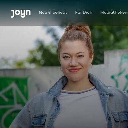
Zum Inhalt springen
Barrierefrei
Neu & beliebt
Für Dich
Mediatheken