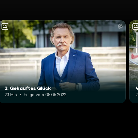
12
12
3: Gekauftes Glück
4
23 Min.
Folge vom 05.05.2022
2