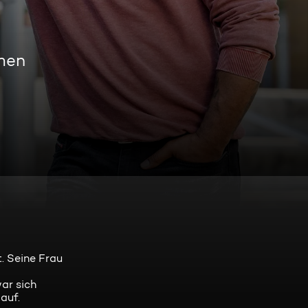
men
t. Seine Frau
ar sich
auf.