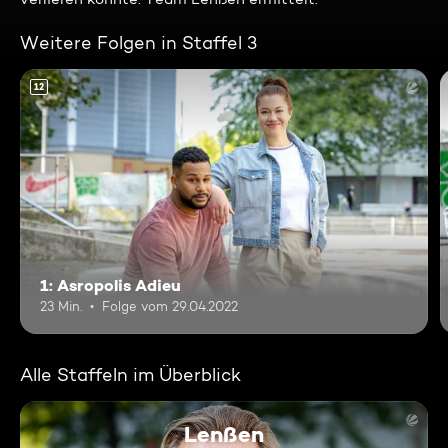
Weitere Folgen in Staffel 3
12
1: Asropolis Adieu
23 Min.
Folge vom 29.04.2022
Alle Staffeln im Überblick
Lenßen