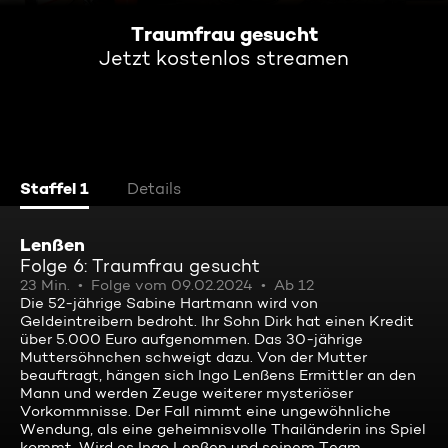
Traumfrau gesucht
Jetzt kostenlos streamen
Staffel 1
Details
Lenßen
Folge 6: Traumfrau gesucht
23 Min.
Folge vom 09.02.2024
Ab 12
Die 52-jährige Sabine Hartmann wird von
Geldeintreibern bedroht. Ihr Sohn Dirk hat einen Kredit
über 5.000 Euro aufgenommen. Das 30-jährige
Muttersöhnchen schweigt dazu. Von der Mutter
beauftragt, hängen sich Ingo Lenßens Ermittler an den
Mann und werden Zeuge weiterer mysteriöser
Vorkommnisse. Der Fall nimmt eine ungewöhnliche
Wendung, als eine geheimnisvolle Thailänderin ins Spiel
kommt. Wird es Ingo Lenßen und seinem Team