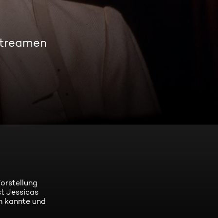
streamen
orstellung
st Jessicas
n kannte und