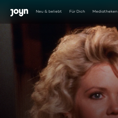
Zum Inhalt springen
Barrierefrei
Neu & beliebt
Für Dich
Mediatheken