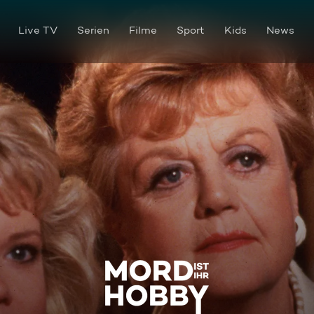
Live TV
Serien
Filme
Sport
Kids
News
Mord nach dem ersten Akt