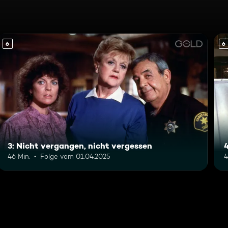
6
6
3: Nicht vergangen, nicht vergessen
46 Min.
Folge vom 01.04.2025
4