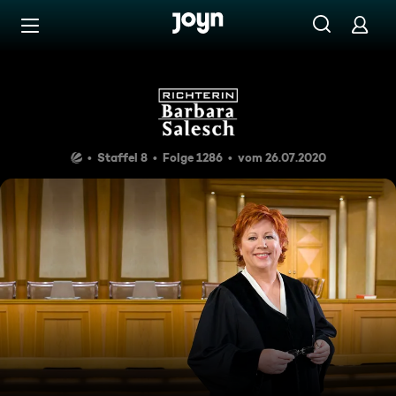
Zum Inhalt springen
Barrierefrei
Blut ist dicker als Wein
Staffel 8
Folge 1286
vom 26.07.2020