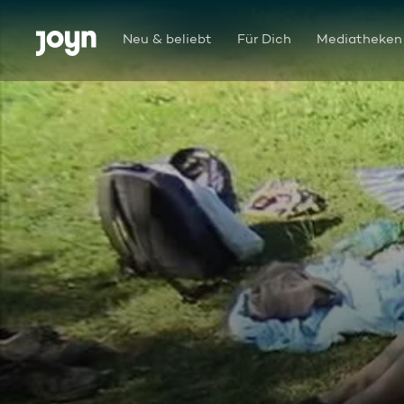
Zum Inhalt springen
Barrierefrei
Neu & beliebt
Für Dich
Mediatheken