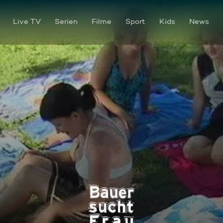
Live TV
Serien
Filme
Sport
Kids
News
Bauer sucht Frau Staffel 10 