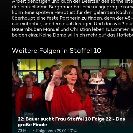
Arbeit benötigen und auch der Besitzer des schnellste
der einfühlsame Bergbauer hat eine ausgeprägte roman
kann. Eine spätere Heirat ist für den gelernten Koch ni
überhaupt eine feste Partnerin zu finden, denn der 48-
nur einfacher, sondern auch lustiger. Und das weiß a
Bauernbuben Manuel und Christian leben zusammen i
beiden eins: Keine Dame will sich mehr auf das Hofleben
Weitere Folgen in Staffel 10
6
22: Bauer sucht Frau Staffel 10 Folge 22 - Das
große Finale
73 Min.
Folge vom 29.01.2014