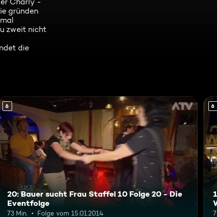
ler Charly -
lie gründen
nmal
u zweit nicht
ndet die
6
6
20: Bauer sucht Frau Staffel 10 Folge 20 - Die
1
Eventfolge
73 Min.
Folge vom 15.01.2014
7