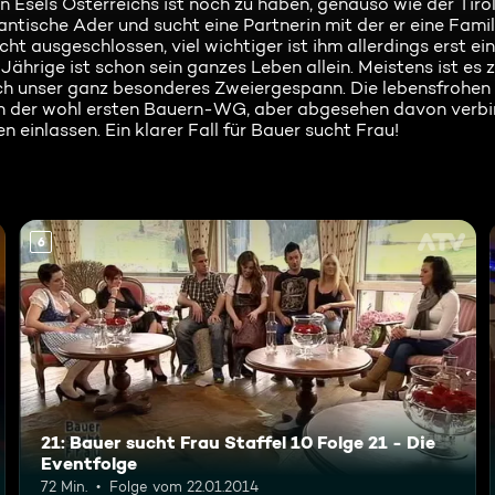
n Esels Österreichs ist noch zu haben, genauso wie der Tiro
tische Ader und sucht eine Partnerin mit der er eine Fami
cht ausgeschlossen, viel wichtiger ist ihm allerdings erst ei
Jährige ist schon sein ganzes Leben allein. Meistens ist es z
uch unser ganz besonderes Zweiergespann. Die lebensfrohen
n der wohl ersten Bauern-WG, aber abgesehen davon verbi
 einlassen. Ein klarer Fall für Bauer sucht Frau!
6
21: Bauer sucht Frau Staffel 10 Folge 21 - Die
Eventfolge
72 Min.
Folge vom 22.01.2014