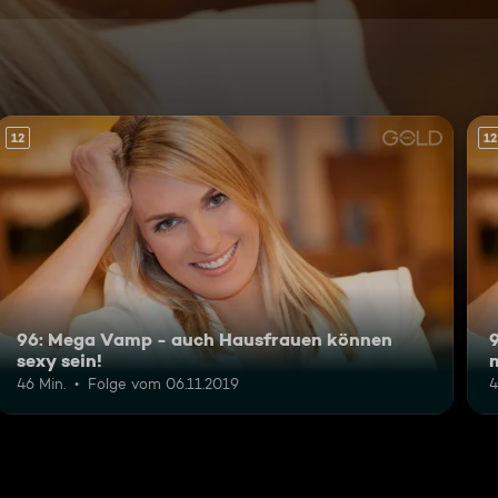
12
12
96: Mega Vamp - auch Hausfrauen können
sexy sein!
46 Min.
Folge vom 06.11.2019
4